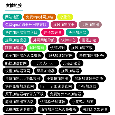
友情链接
网站地图
免费vqn外网加速
小蓝鸟
免费vps加速器外网苹果版
旋风加速度器
快连加速器
快连加速器官网入口
原子加速器
快鸭加速器
旋风加速度器
外网网址导航
软件中心
雷霆加速
狂飙加速器
哔咔漫画
快鸭VPN
旋风加速下载
原子加速器永久免费版
飞驰加速器官网
快喵加速器NPV
蚂蚁加速官网
一元机场. com
元链加速器
快橙加速器官网
星星加速器
旋风加速器
快鸭加速app下载官网
小黄鸭加速器
黑洞加速器最新版
快鸭免费加速官网
hammer加速器官网
小羽加速器
原子加速器app官方下载
免费海外pvn加速器
海鸥加速器官方版
快鸭梯子加速器
小黄鸭vp加速
免费的加速器推荐
油管加速器永久免费版
黑洞永久加速器