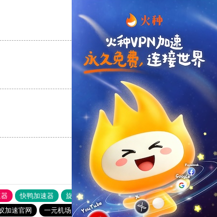
支持
[0]
反对
[0]
支持
[0]
反对
[0]
支持
[0]
反对
[0]
速器
快鸭加速器
旋风加速度器
外网网址导航
软件中心
蚁加速官网
一元机场. com
元链加速器
快橙加速器官网