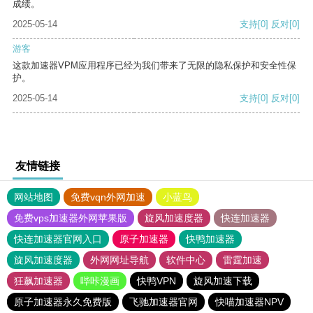
成绩。
2025-05-14
支持
[0]
反对
[0]
游客
这款加速器VPM应用程序已经为我们带来了无限的隐私保护和安全性保
护。
2025-05-14
支持
[0]
反对
[0]
友情链接
网站地图
免费vqn外网加速
小蓝鸟
免费vps加速器外网苹果版
旋风加速度器
快连加速器
快连加速器官网入口
原子加速器
快鸭加速器
旋风加速度器
外网网址导航
软件中心
雷霆加速
狂飙加速器
哔咔漫画
快鸭VPN
旋风加速下载
原子加速器永久免费版
飞驰加速器官网
快喵加速器NPV