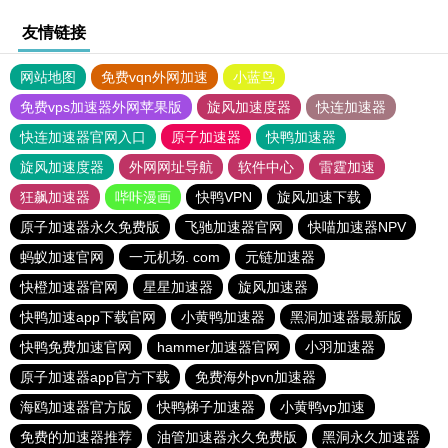
友情链接
网站地图
免费vqn外网加速
小蓝鸟
免费vps加速器外网苹果版
旋风加速度器
快连加速器
快连加速器官网入口
原子加速器
快鸭加速器
旋风加速度器
外网网址导航
软件中心
雷霆加速
狂飙加速器
哔咔漫画
快鸭VPN
旋风加速下载
原子加速器永久免费版
飞驰加速器官网
快喵加速器NPV
蚂蚁加速官网
一元机场. com
元链加速器
快橙加速器官网
星星加速器
旋风加速器
快鸭加速app下载官网
小黄鸭加速器
黑洞加速器最新版
快鸭免费加速官网
hammer加速器官网
小羽加速器
原子加速器app官方下载
免费海外pvn加速器
海鸥加速器官方版
快鸭梯子加速器
小黄鸭vp加速
免费的加速器推荐
油管加速器永久免费版
黑洞永久加速器