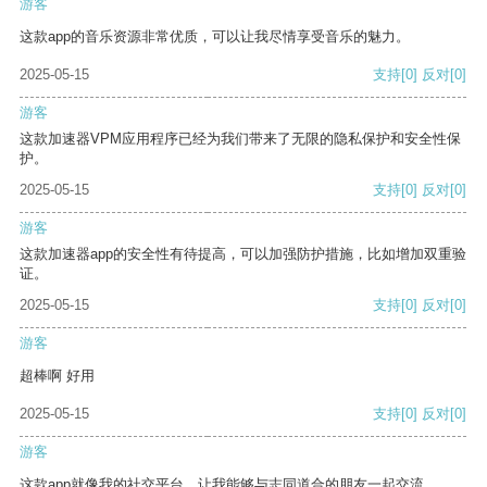
游客
这款app的音乐资源非常优质，可以让我尽情享受音乐的魅力。
2025-05-15
支持
[0]
反对
[0]
游客
这款加速器VPM应用程序已经为我们带来了无限的隐私保护和安全性保
护。
2025-05-15
支持
[0]
反对
[0]
游客
这款加速器app的安全性有待提高，可以加强防护措施，比如增加双重验
证。
2025-05-15
支持
[0]
反对
[0]
游客
超棒啊 好用
2025-05-15
支持
[0]
反对
[0]
游客
这款app就像我的社交平台，让我能够与志同道合的朋友一起交流。