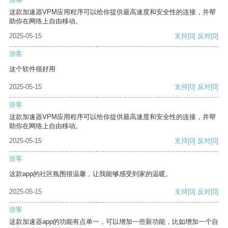
这款加速器VPM应用程序可以给你提供最高速度和安全性的连接，并帮
助你在网络上自由移动。
2025-05-15
支持
[0]
反对
[0]
游客
这个软件很好用
2025-05-15
支持
[0]
反对
[0]
游客
这款加速器VPM应用程序可以给你提供最高速度和安全性的连接，并帮
助你在网络上自由移动。
2025-05-15
支持
[0]
反对
[0]
游客
这款app的社区氛围很温馨，让我能够感受到家的温暖。
2025-05-15
支持
[0]
反对
[0]
游客
这款加速器app的功能有点单一，可以增加一些新功能，比如增加一个自