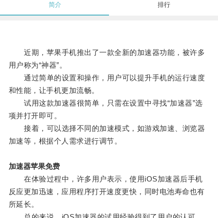
简介
排行
近期，苹果手机推出了一款全新的加速器功能，被许多
用户称为“神器”。
通过简单的设置和操作，用户可以提升手机的运行速度
和性能，让手机更加流畅。
试用这款加速器很简单，只需在设置中寻找“加速器”选
项并打开即可。
接着，可以选择不同的加速模式，如游戏加速、浏览器
加速等，根据个人需求进行调节。
加速器苹果免费
在体验过程中，许多用户表示，使用iOS加速器后手机
反应更加迅速，应用程序打开速度更快，同时电池寿命也有
所延长。
总的来说，iOS加速器的试用经验得到了用户的认可，