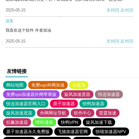
2025-05-15
支持
[0]
反对
[0]
游客
我喜欢这个软件 作者加油
2025-05-15
支持
[0]
反对
[0]
友情链接
网站地图
免费vqn外网加速
小蓝鸟
免费vps加速器外网苹果版
旋风加速度器
快连加速器
快连加速器官网入口
原子加速器
快鸭加速器
旋风加速度器
外网网址导航
软件中心
雷霆加速
狂飙加速器
哔咔漫画
快鸭VPN
旋风加速下载
原子加速器永久免费版
飞驰加速器官网
快喵加速器NPV