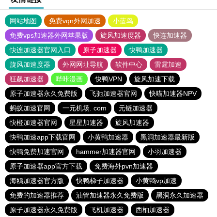
网站地图
免费vqn外网加速
小蓝鸟
免费vps加速器外网苹果版
旋风加速度器
快连加速器
快连加速器官网入口
原子加速器
快鸭加速器
旋风加速度器
外网网址导航
软件中心
雷霆加速
狂飙加速器
哔咔漫画
快鸭VPN
旋风加速下载
原子加速器永久免费版
飞驰加速器官网
快喵加速器NPV
蚂蚁加速官网
一元机场. com
元链加速器
快橙加速器官网
星星加速器
旋风加速器
快鸭加速app下载官网
小黄鸭加速器
黑洞加速器最新版
快鸭免费加速官网
hammer加速器官网
小羽加速器
原子加速器app官方下载
免费海外pvn加速器
海鸥加速器官方版
快鸭梯子加速器
小黄鸭vp加速
免费的加速器推荐
油管加速器永久免费版
黑洞永久加速器
原子加速器永久免费版
飞机加速器
西柚加速器