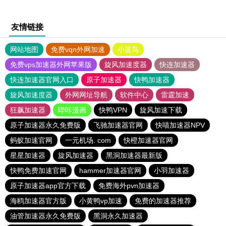
友情链接
网站地图
免费vqn外网加速
小蓝鸟
免费vps加速器外网苹果版
旋风加速度器
快连加速器
快连加速器官网入口
原子加速器
快鸭加速器
旋风加速度器
外网网址导航
软件中心
雷霆加速
狂飙加速器
哔咔漫画
快鸭VPN
旋风加速下载
原子加速器永久免费版
飞驰加速器官网
快喵加速器NPV
蚂蚁加速官网
一元机场. com
快橙加速器官网
星星加速器
旋风加速器
黑洞加速器最新版
快鸭免费加速官网
hammer加速器官网
小羽加速器
原子加速器app官方下载
免费海外pvn加速器
海鸥加速器官方版
小黄鸭vp加速
免费的加速器推荐
油管加速器永久免费版
黑洞永久加速器