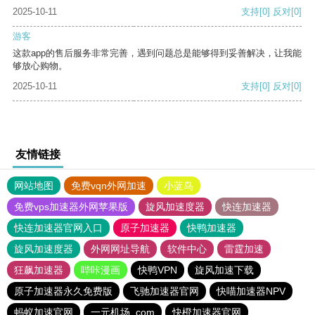
2025-10-11
支持
[0]
反对
[0]
游客
这款app的售后服务非常完善，遇到问题总是能够得到妥善解决，让我能
够放心购物。
2025-10-11
支持
[0]
反对
[0]
友情链接
网站地图
免费vqn外网加速
小蓝鸟
免费vps加速器外网苹果版
旋风加速度器
快连加速器
快连加速器官网入口
原子加速器
快鸭加速器
旋风加速度器
外网网址导航
软件中心
雷霆加速
狂飙加速器
哔咔漫画
快鸭VPN
旋风加速下载
原子加速器永久免费版
飞驰加速器官网
快喵加速器NPV
蚂蚁加速官网
一元机场. com
快橙加速器官网