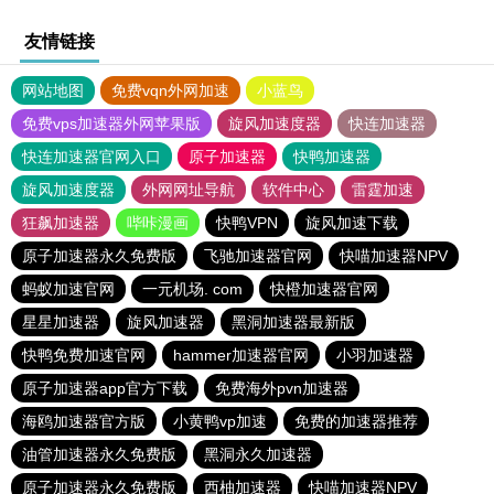
友情链接
网站地图
免费vqn外网加速
小蓝鸟
免费vps加速器外网苹果版
旋风加速度器
快连加速器
快连加速器官网入口
原子加速器
快鸭加速器
旋风加速度器
外网网址导航
软件中心
雷霆加速
狂飙加速器
哔咔漫画
快鸭VPN
旋风加速下载
原子加速器永久免费版
飞驰加速器官网
快喵加速器NPV
蚂蚁加速官网
一元机场. com
快橙加速器官网
星星加速器
旋风加速器
黑洞加速器最新版
快鸭免费加速官网
hammer加速器官网
小羽加速器
原子加速器app官方下载
免费海外pvn加速器
海鸥加速器官方版
小黄鸭vp加速
免费的加速器推荐
油管加速器永久免费版
黑洞永久加速器
原子加速器永久免费版
西柚加速器
快喵加速器NPV