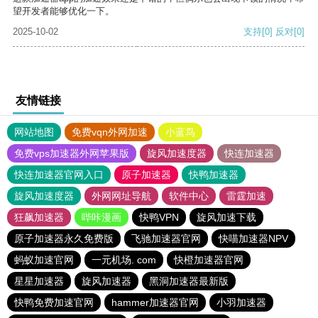
望开发者能够优化一下。
2025-10-02
支持
[0]
反对
[0]
友情链接
网站地图
免费vqn外网加速
小蓝鸟
免费vps加速器外网苹果版
旋风加速度器
快连加速器
快连加速器官网入口
原子加速器
快鸭加速器
旋风加速度器
外网网址导航
软件中心
雷霆加速
狂飙加速器
哔咔漫画
快鸭VPN
旋风加速下载
原子加速器永久免费版
飞驰加速器官网
快喵加速器NPV
蚂蚁加速官网
一元机场. com
快橙加速器官网
星星加速器
旋风加速器
黑洞加速器最新版
快鸭免费加速官网
hammer加速器官网
小羽加速器