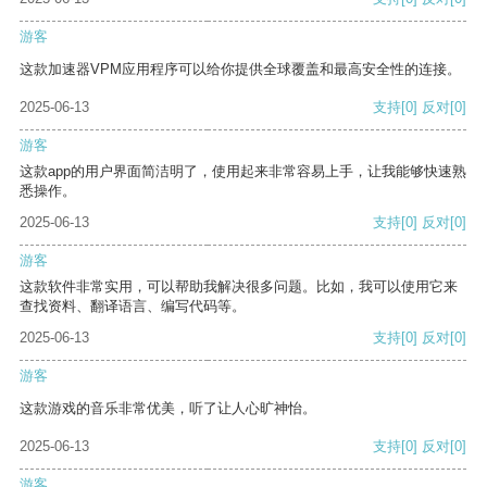
游客
这款加速器VPM应用程序可以给你提供全球覆盖和最高安全性的连接。
2025-06-13
支持
[0]
反对
[0]
游客
这款app的用户界面简洁明了，使用起来非常容易上手，让我能够快速熟
悉操作。
2025-06-13
支持
[0]
反对
[0]
游客
这款软件非常实用，可以帮助我解决很多问题。比如，我可以使用它来
查找资料、翻译语言、编写代码等。
2025-06-13
支持
[0]
反对
[0]
游客
这款游戏的音乐非常优美，听了让人心旷神怡。
2025-06-13
支持
[0]
反对
[0]
游客