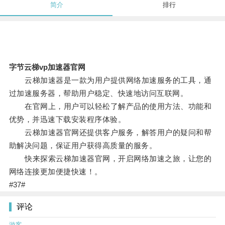
简介
排行
字节云梯vp加速器官网
云梯加速器是一款为用户提供网络加速服务的工具，通
过加速服务器，帮助用户稳定、快速地访问互联网。
在官网上，用户可以轻松了解产品的使用方法、功能和
优势，并迅速下载安装程序体验。
云梯加速器官网还提供客户服务，解答用户的疑问和帮
助解决问题，保证用户获得高质量的服务。
快来探索云梯加速器官网，开启网络加速之旅，让您的
网络连接更加便捷快速！。
#37#
评论
游客