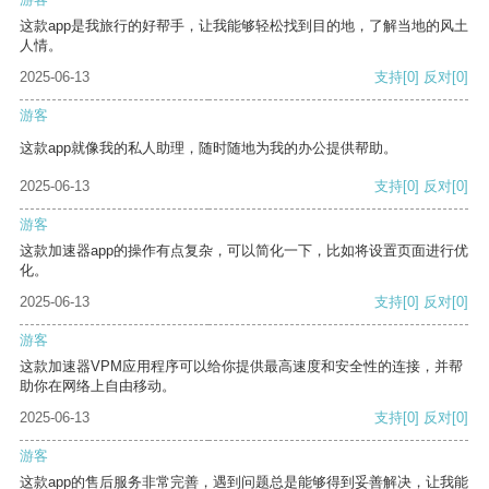
这款app是我旅行的好帮手，让我能够轻松找到目的地，了解当地的风土
人情。
2025-06-13
支持
[0]
反对
[0]
游客
这款app就像我的私人助理，随时随地为我的办公提供帮助。
2025-06-13
支持
[0]
反对
[0]
游客
这款加速器app的操作有点复杂，可以简化一下，比如将设置页面进行优
化。
2025-06-13
支持
[0]
反对
[0]
游客
这款加速器VPM应用程序可以给你提供最高速度和安全性的连接，并帮
助你在网络上自由移动。
2025-06-13
支持
[0]
反对
[0]
游客
这款app的售后服务非常完善，遇到问题总是能够得到妥善解决，让我能