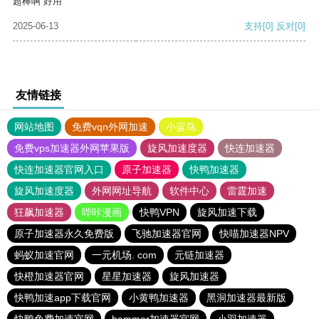
超棒啊 好用
2025-06-13
支持
[0]
反对
[0]
友情链接
网站地图
免费vqn外网加速
小蓝鸟
免费vps加速器外网苹果版
旋风加速度器
快连加速器
快连加速器官网入口
原子加速器
快鸭加速器
旋风加速度器
外网网址导航
软件中心
雷霆加速
狂飙加速器
哔咔漫画
快鸭VPN
旋风加速下载
原子加速器永久免费版
飞驰加速器官网
快喵加速器NPV
蚂蚁加速官网
一元机场. com
元链加速器
快橙加速器官网
星星加速器
旋风加速器
快鸭加速app下载官网
小黄鸭加速器
黑洞加速器最新版