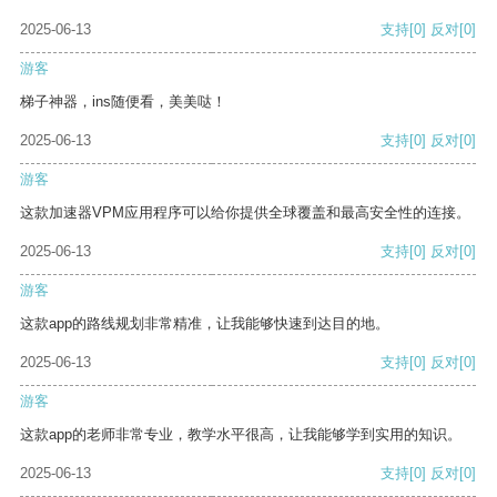
2025-06-13
支持
[0]
反对
[0]
游客
梯子神器，ins随便看，美美哒！
2025-06-13
支持
[0]
反对
[0]
游客
这款加速器VPM应用程序可以给你提供全球覆盖和最高安全性的连接。
2025-06-13
支持
[0]
反对
[0]
游客
这款app的路线规划非常精准，让我能够快速到达目的地。
2025-06-13
支持
[0]
反对
[0]
游客
这款app的老师非常专业，教学水平很高，让我能够学到实用的知识。
2025-06-13
支持
[0]
反对
[0]