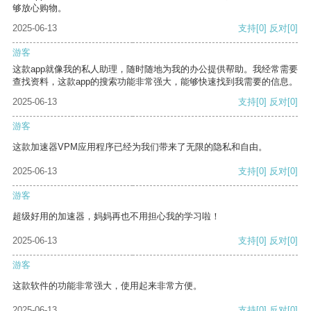
够放心购物。
2025-06-13
支持
[0]
反对
[0]
游客
这款app就像我的私人助理，随时随地为我的办公提供帮助。我经常需要
查找资料，这款app的搜索功能非常强大，能够快速找到我需要的信息。
2025-06-13
支持
[0]
反对
[0]
游客
这款加速器VPM应用程序已经为我们带来了无限的隐私和自由。
2025-06-13
支持
[0]
反对
[0]
游客
超级好用的加速器，妈妈再也不用担心我的学习啦！
2025-06-13
支持
[0]
反对
[0]
游客
这款软件的功能非常强大，使用起来非常方便。
2025-06-13
支持
[0]
反对
[0]